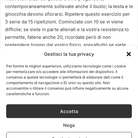
contemporaneamente sollevate anche il busto; la testa e le
ginocchia devono sfiorarsi. Ripetere questo esercizio per
3 serie da 15 ripetizioni. Cominciate con 10 se vi viene
difficile; se siete in parte allenati e la vostra resistenza lo
permette, fatene anche 20, ricordate però di non
pretendere troppo dal vostro fisico, soprattutto se siete
fermi da tanto tempo.
Gestisci la tua privacy
Per fornire le migliori esperienze, utilizziamo tecnologie come i cookie
Questo è un esercizio che fa lavorare gambe e addominali:
per memorizzare e/o accedere alle informazioni del dispositivo. Il
sdraiati a terra, solleva le gambe e fletti un po’ le
consenso a queste tecnologie ci permetterà di elaborare dati come il
comportamento di navigazione o ID unici su questo sito. Non
ginocchia; svolgi l’esercizio sollevando il busto e
acconsentire o ritirare il consenso può influire negativamente su alcune
mantienilo in questa posizione contratta; muovi le gambe
caratteristiche e funzioni.
mandandole avanti e indietro alternando prima la destra e
poi la sinistra. Alleni le cosce e al contempo anche gli
Accetta
addominali bassi. Mantieni per circa 10 secondi; allenati e
svolgi le tre serie finché non riuscirai ad aumentare i tempi
Nega
di resistenza.