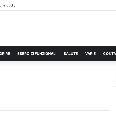
le occhiaie dopo il Filler
GRIRE
ESERCIZI FUNZIONALI
SALUTE
VARIE
CONTA