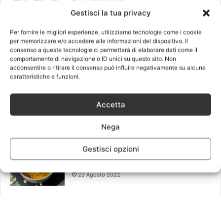
Gestisci la tua privacy
Come cambiano le occhiaie dopo il
Filler
Per fornire le migliori esperienze, utilizziamo tecnologie come i cookie
per memorizzare e/o accedere alle informazioni del dispositivo. Il
27 Novembre 2023
consenso a queste tecnologie ci permetterà di elaborare dati come il
comportamento di navigazione o ID unici su questo sito. Non
Glass Skin, come avere una pelle
acconsentire o ritirare il consenso può influire negativamente su alcune
splendida: tendenza K-Beauty
caratteristiche e funzioni.
15 Febbraio 2023
Accetta
Gli usi della canapa in cucina e i
benefici
Nega
30 Dicembre 2022
Gestisci opzioni
Dieta della zucca fa dimagrire? Cos’è,
menù, vantaggi
22 Agosto 2022