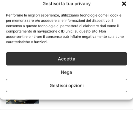
Gestisci la tua privacy
Come cambiano le occhiaie dopo il
Filler
Per fornire le migliori esperienze, utilizziamo tecnologie come i cookie
27 Novembre 2023
per memorizzare e/o accedere alle informazioni del dispositivo. Il
consenso a queste tecnologie ci permetterà di elaborare dati come il
Glass Skin, come avere una pelle
comportamento di navigazione o ID unici su questo sito. Non
acconsentire o ritirare il consenso può influire negativamente su alcune
splendida: tendenza K-Beauty
caratteristiche e funzioni.
15 Febbraio 2023
Gli usi della canapa in cucina e i
Accetta
benefici
30 Dicembre 2022
Nega
Dieta della zucca fa dimagrire? Cos’è,
Gestisci opzioni
menù, vantaggi
22 Agosto 2022